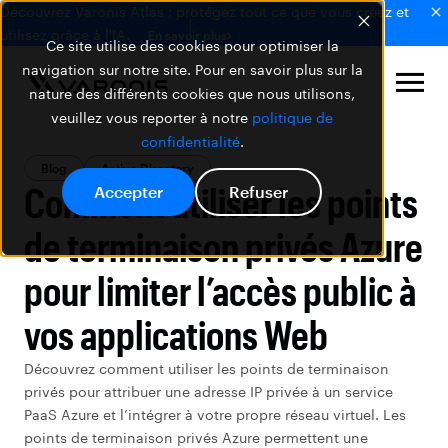
Découvrez Varonis Atlas : protégez tout ce que vous créez et
utilisez grâce à l'IA.
En savoir plus
Ce site utilise des cookies pour optimiser la
navigation sur notre site. Pour en savoir plus sur la
nature des différents cookies que nous utilisons,
veuillez vous reporter à notre
politique de
confidentialité
.
Blog
Active Directory
Comment utiliser les points
Accepter
Refuser
de terminaison privés Azure
pour limiter l’accès public à
vos applications Web
Découvrez comment utiliser les points de terminaison
privés pour attribuer une adresse IP privée à un service
PaaS Azure et l’intégrer à votre propre réseau virtuel. Les
points de terminaison privés Azure permettent une