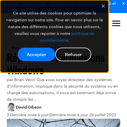
Découvrez Varonis Atlas : protégez tout ce que vous créez et
utilisez grâce à l'IA.
En savoir plus
Ce site utilise des cookies pour optimiser la
navigation sur notre site. Pour en savoir plus sur la
nature des différents cookies que nous utilisons,
veuillez vous reporter à notre
politique de
confidentialité
.
Blog
Sécurité des données
Réparer les Permissions
Accepter
Refuser
Windows
par Brian Vecci Que vous soyez directeur des systèmes
d’information, impliqué dans la sécurité du système ou en
charge des autorisations, il vous est surement déjà arrivé
de rompre les...
David Gibson
2 Dernière mise à jour
Dernière mise à jour 29 juillet 2022