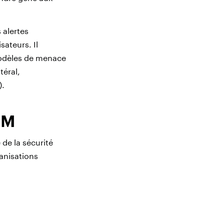
 alertes
sateurs. Il
modèles de menace
téral,
).
EM
de la sécurité
ganisations