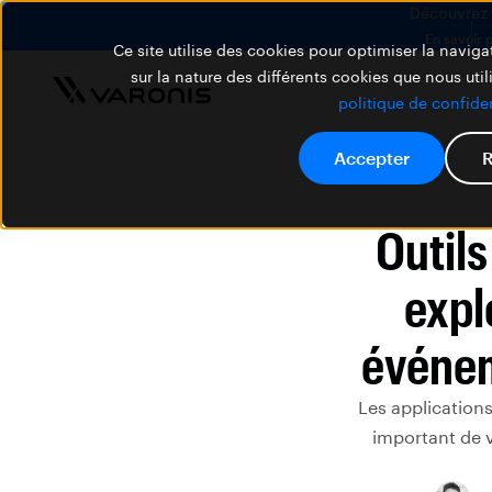
Découvrez V
En savoir 
Ce site utilise des cookies pour optimiser la navigat
sur la nature des différents cookies que nous util
politique de confiden
Accepter
R
Outils
expl
événem
Les application
important de 