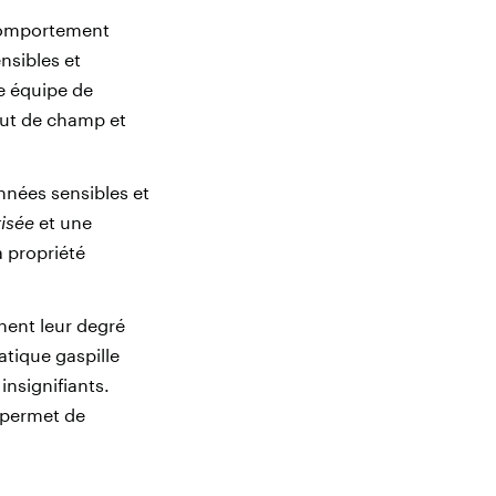
n comportement
nsibles et
e équipe de
bout de champ et
onnées sensibles et
isée
et une
a propriété
nent leur degré
atique gaspille
insignifiants.
i permet de