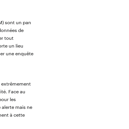
M) sont un pan
 données de
er tout
rte un lieu
cher une enquête
 est extrêmement
ité. Face au
pour les
e alerte mais ne
ment à cette