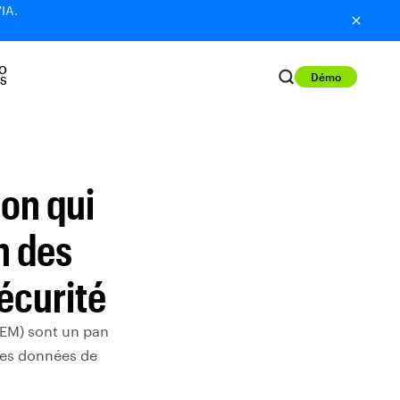
'IA.
O
Démo
S
ion qui
n des
écurité
IEM) sont un pan
les données de