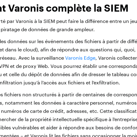
 Varonis complète la SIEM
é par Varonis à la SIEM peut faire la différence entre un jeu
n piratage de données de grande ampleur.
des données sur les événements des fichiers à partir de dif
et dans le cloud), afin de répondre aux questions qui, quoi
 réseau. Avec la surveillance
Varonis Edge
, Varonis collecte
 VPN et de proxy Web. Vous pourrez établir une correspond
au et celle du dépôt de données afin de dresser le tableau c
filtration jusqu’à l’accès aux fichiers et l’exfiltration.
les fichiers non structurés à partir de centaines de corresp
, notamment les données à caractère personnel, numéros d
t, numéros de carte de crédit, adresses, etc. Cette classifica
rcher de la propriété intellectuelle spécifique à l’entrepris
ibles vulnérables et aider à répondre aux besoins de conf
mentées – et Varonis lit les fichiers sans occasionner la mo