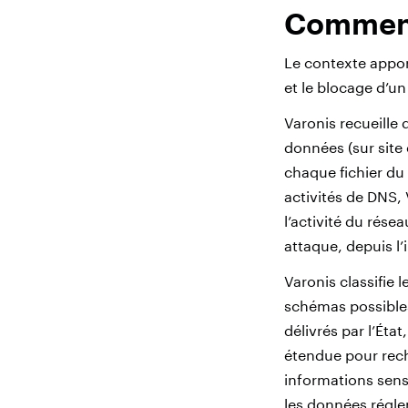
Comment
Le contexte apport
et le blocage d’u
Varonis recueille 
données (sur site 
chaque fichier du
activités de DNS,
l’activité du rése
attaque, depuis l’in
Varonis classifie 
schémas possibles
délivrés par l’Éta
étendue pour reche
informations sens
les données régle