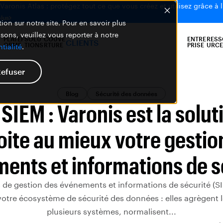
aronis Atlas : protégez tout ce que vous créez et utilisez grâce à l
plus
ion sur notre site. Pour en savoir plus
isons, veuillez vous reporter à notre
PLATEF
SOLU
COUVE
ENTRE
RESS
CLIENTS
ORME
TIONS
RTURE
PRISE
URCE
tialité
.
efuser
Blog
Sécurité des données
 SIEM : Varonis est la solut
oite au mieux votre gestio
ents et informations de s
s de gestion des événements et informations de sécurité (S
votre écosystème de sécurité des données : elles agrègent 
plusieurs systèmes, normalisent...