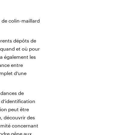
 de colin-maillard
férents dépôts de
, quand et où pour
ra également les
ance entre
omplet d’une
ondances de
’identification
tion peut être
e, découvrir des
ormité concernant
indre gêne aux