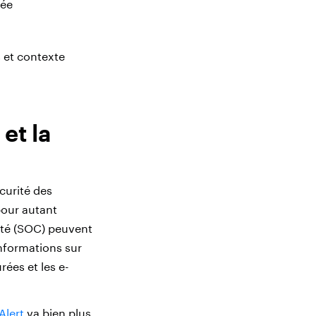
iée
 et contexte
et la
curité des
pour autant
rité (SOC) peuvent
informations sur
rées et les e-
Alert
va bien plus