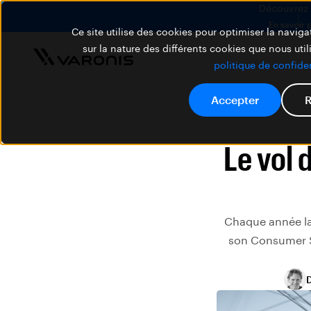
Découvrez V
En savoir 
Ce site utilise des cookies pour optimiser la navigat
sur la nature des différents cookies que nous util
politique de confiden
Accepter
R
Le vol 
Chaque année la
son Consumer S