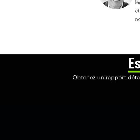
le
ét
no
Es
Obtenez un rapport détail