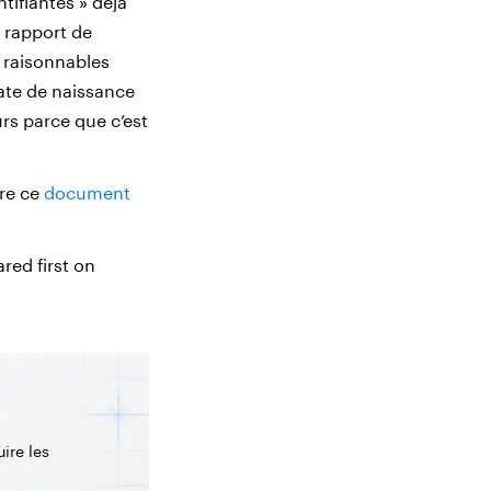
tifiantes » déjà
 rapport de
s raisonnables
date de naissance
ûrs parce que c’est
ère ce
document
red first on
ire les