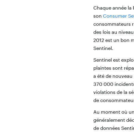
Chaque année la 
son
Consumer Sen
consommateurs reç
des lois au nivea
2012 est un bon mi
Sentinel.
Sentinel est explo
plaintes sont répa
a été de nouveau l
370 000 incident
violations de la s
de consommateur
Au moment où un i
généralement déco
de données Sentin