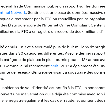
Federal Trade Commission publie un rapport sur les donné
tinel Network
. Sentinel est une base de données massive 
ues directement par la FTC ou recueillies par les organis
u des États ou encore de l’Internet Crime Complaint Center 
llésime : la FTC a enregistré un record de deux millions d’i
ité depuis 1997 et a accumulé plus de huit millions d’enreg
rties dans 30 catégories différentes. Avec le dernier rapport,
e
a catégorie de plaintes la plus fournie pour la 13
année av
s. Comme je l’ai récemment
écrit
, 2012 a également été un
écurité de réseaux d’entreprise visant à soustraire des don
s.
ncidence de vol d’identité est notifié à la FTC, le consom
uvert une malversation qui a déjà été commise avec son i
el enregistre également les cas de fraude, et contient des