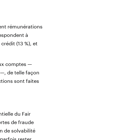
ent rémunérations
respondent à
crédit (13 %), et
aux comptes —
—, de telle façon
ions sont faites
ielle du Fair
rtes de fraude
n de solvabilité
parfois rester