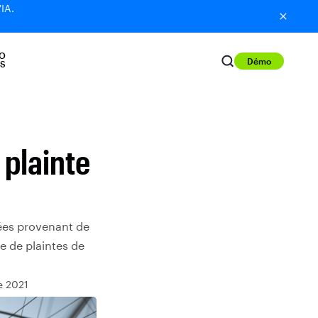
'IA.
O
Démo
S
 plainte
ées provenant de
 de plaintes de
e 2021