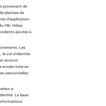
es provenant de
de plaintes de
mes d’application
du FBI. Hélas,
ncidents ajoutés à
istrements. Les
 le vol d’identité
ec environ
e année riche en
nées personnelles
mateur a
dentité. La base
 informations