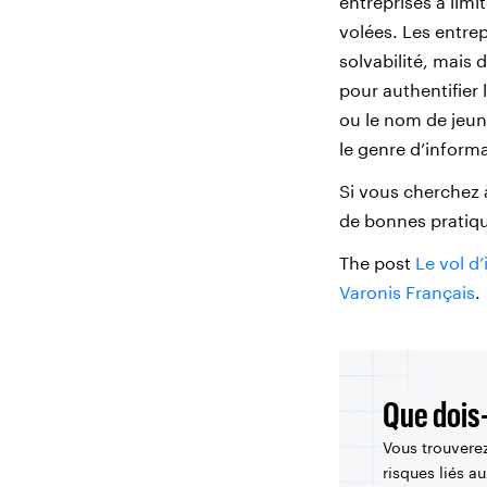
entreprises à limi
volées. Les entre
solvabilité, mais 
pour authentifier
ou le nom de jeune
le genre d’inform
Si vous cherchez 
de bonnes pratiqu
The post
Le vol d
Varonis Français
.
Que dois-
Vous trouverez
risques liés a