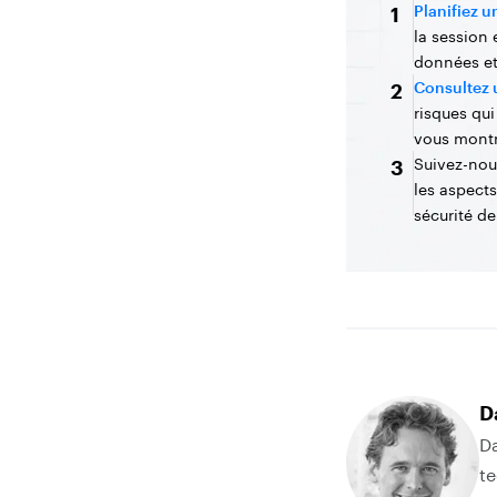
Planifiez 
1
la session
données et
Consultez 
2
risques qu
vous montr
Suivez-nou
3
les aspect
sécurité de
D
Da
te