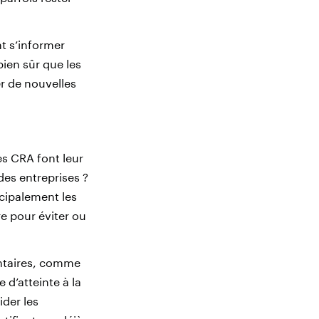
t s’informer
bien sûr que les
er de nouvelles
les CRA font leur
des entreprises ?
cipalement les
re pour éviter ou
entaires, comme
 d’atteinte à la
ider les