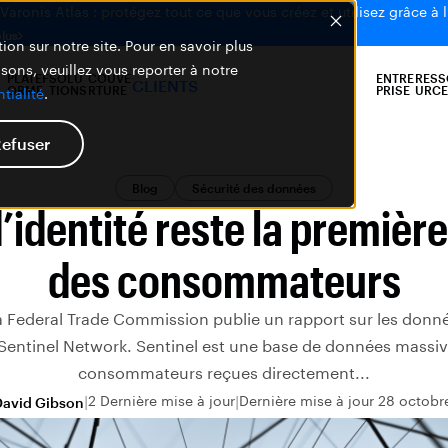
aronis Atlas : protégez tout ce que vous créez et utilisez grâce à l
plus
ion sur notre site. Pour en savoir plus
isons, veuillez vous reporter à notre
PLATEF
SOLU
COUVE
ENTRE
RESS
CLIENTS
ORME
TIONS
RTURE
PRISE
URCE
tialité
.
efuser
Blog
Sécurité des données
d’identité reste la première
des consommateurs
 Federal Trade Commission publie un rapport sur les donn
entinel Network. Sentinel est une base de données massive
consommateurs reçues directement...
2 Dernière mise à jour
Dernière mise à jour 28 octobr
David Gibson