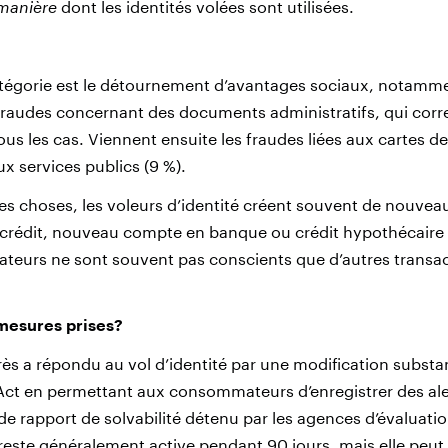
manière
dont les identités volées sont utilisées.
atégorie est le détournement d’avantages sociaux, notamm
 fraudes concernant des documents administratifs, qui cor
us les cas. Viennent ensuite les fraudes liées aux cartes de 
x services publics (9 %).
es choses, les voleurs d’identité créent souvent de nouve
 crédit, nouveau compte en banque ou crédit hypothécaire 
eurs ne sont souvent pas conscients que d’autres transact
 mesures prises?
ès a répondu au vol d’identité par une modification substant
Act en permettant aux consommateurs d’enregistrer des ale
de rapport de solvabilité détenu par les agences d’évaluatio
 reste généralement active pendant 90 jours, mais elle peut 