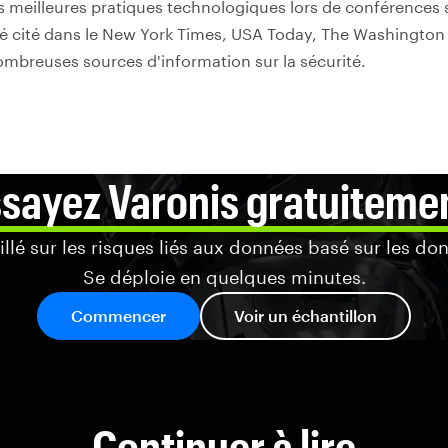
s meilleures pratiques technologiques lors de conférences s
é cité dans le New York Times, USA Today, The Washington 
mbreuses sources d'information sur la sécurité.
sayez Varonis gratuiteme
lé sur les risques liés aux données basé sur les do
Se déploie en quelques minutes.
Commencer
Voir un échantillon
Continuer à lire