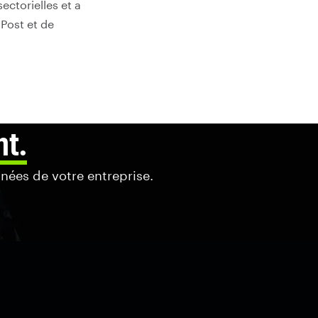
ectorielles et a
Post et de
nt.
nnées de votre entreprise.