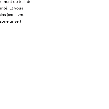
nement de test de
rité. Et vous
les (sans vous
zone grise.)
: