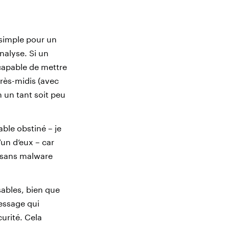
 simple pour un
nalyse. Si un
capable de mettre
rès-midis (avec
 un tant soit peu
able obstiné – je
’un d’eux – car
e sans malware
ables, bien que
message qui
curité. Cela