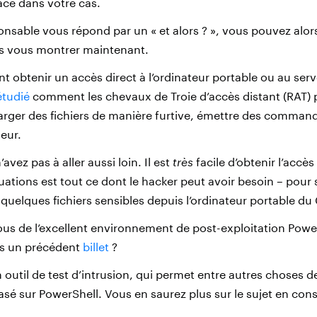
cace dans votre cas.
ponsable vous répond par un « et alors ? », vous pouvez alo
is vous montrer maintenant.
t obtenir un accès direct à l’ordinateur portable ou au serv
étudié
comment les chevaux de Troie d’accès distant (RAT) p
arger des fichiers de manière furtive, émettre des comman
eur.
avez pas à aller aussi loin. Il est
très
facile d’obtenir l’accès
uations est tout ce dont le hacker peut avoir besoin – pour s’
quelques fichiers sensibles depuis l’ordinateur portable du
s de l’excellent environnement de post-exploitation Powe
ans un précédent
billet
?
un outil de test d’intrusion, qui permet entre autres choses 
asé sur PowerShell. Vous en saurez plus sur le sujet en cons