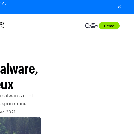
'IA.
SO
Démo
ES
malware,
eux
s malwares sont
s spécimens...
bre 2021