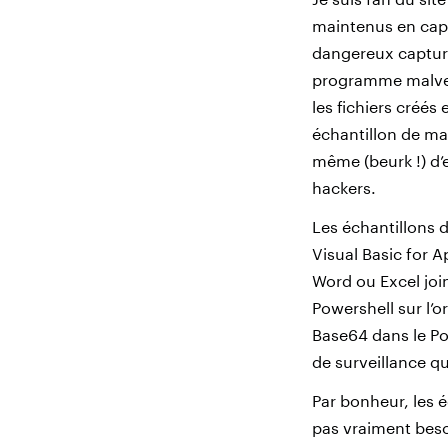
maintenus en capt
dangereux capturé
programme malveil
les fichiers créés
échantillon de mal
même (beurk !) d’
hackers.
Les échantillons 
Visual Basic for 
Word ou Excel join
Powershell sur l’
Base64 dans le Pow
de surveillance q
Par bonheur, les é
pas vraiment beso