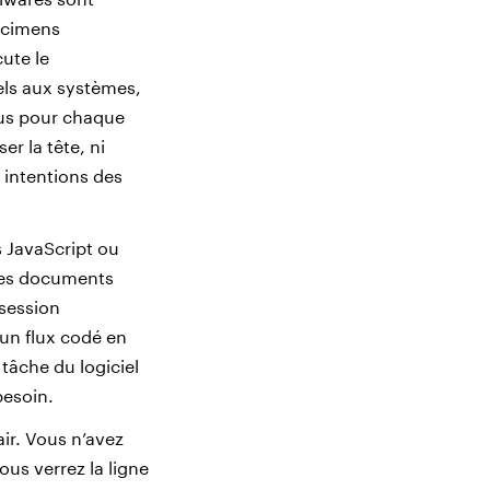
écimens
ute le
els aux systèmes,
enus pour chaque
r la tête, ni
intentions des
s JavaScript ou
 les documents
 session
 un flux codé en
 tâche du logiciel
besoin.
air. Vous n’avez
us verrez la ligne