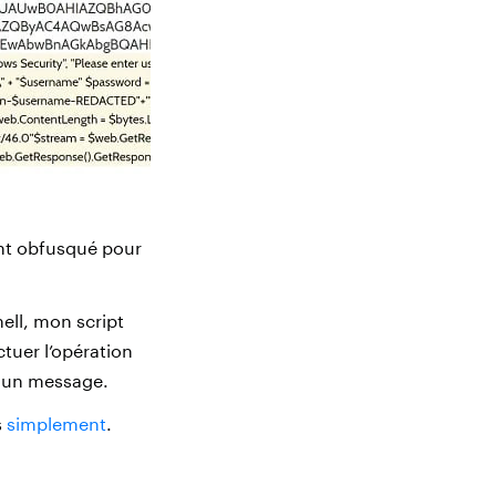
ent obfusqué pour
ll, mon script
tuer l’opération
r un message.
s
simplement
.