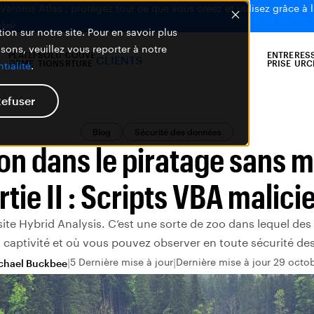
aronis Atlas : protégez tout ce que vous créez et utilisez grâce à l
plus
ion sur notre site. Pour en savoir plus
isons, veuillez vous reporter à notre
PLATEF
SOLU
COUVE
ENTRE
RES
CLIENTS
ORME
TIONS
RTURE
PRISE
URC
tialité
.
efuser
Blog
Sécurité des données
on dans le piratage sans 
rtie II : Scripts VBA malici
 site Hybrid Analysis. C’est une sorte de zoo dans lequel de
captivité et où vous pouvez observer en toute sécurité de
5 Dernière mise à jour
Dernière mise à jour 29 octo
chael Buckbee