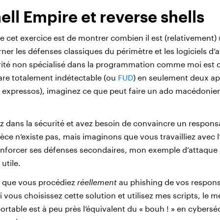
ll Empire et reverse shells
e cet exercice est de montrer combien il est (relativement)
er les défenses classiques du périmètre et les logiciels d’a
rité non spécialisé dans la programmation comme moi est 
re totalement indétectable (ou
FUD
) en seulement deux ap
s expressos), imaginez ce que peut faire un ado macédonien
lez dans la sécurité et avez besoin de convaincre un respons
èce n’existe pas, mais imaginons que vous travailliez avec l
 renforcer ses défenses secondaires, mon exemple d’attaqu
utile.
s que vous procédiez
réellement
au phishing de vos respons
Si vous choisissez cette solution et utilisez mes scripts, le 
 portable est à peu près l’équivalent du « bouh ! » en cybersé