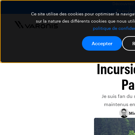
Découvrez V
En savoir 
Ce site utilise des cookies pour optimiser la navigat
sur la nature des différents cookies que nous util
politique de confiden
Accepter
R
Incursi
Pa
Je suis fan du
maintenus en 
Mi