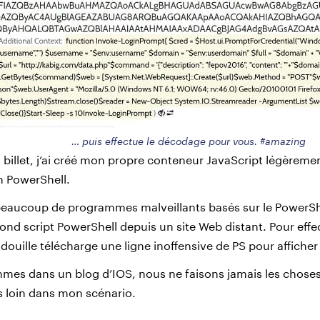
… puis effectue le décodage pour vous. #amazing
 billet, j’ai créé mon propre conteneur JavaScript légèrem
n PowerShell.
eaucoup de programmes malveillants basés sur le PowerShe
ond script PowerShell depuis un site Web distant. Pour effec
idouille télécharge une ligne inoffensive de PS pour affiche
s dans un blog d’IOS, nous ne faisons jamais les chose
s loin dans mon scénario.