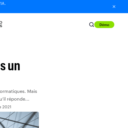
'IA.
O
Démo
S
ns un
nformatiques. Mais
’il réponde...
e 2021