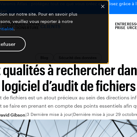
aronis Atlas : protégez tout ce que vous créez et utilisez grâce à l
plus
ion sur notre site. Pour en savoir plus
isons, veuillez vous reporter à notre
PLATEF
SOLU
COUVE
ENTRE
RESS
CLIENTS
ORME
TIONS
RTURE
PRISE
URCE
tialité
.
efuser
Blog
Sécurité des données
 qualités à rechercher da
logiciel d’audit de fichiers
it de fichiers est un atout précieux au sein des directions i
t se faire en prenant en compte des points essentiels afin qu
3 Dernière mise à jour
Dernière mise à jour 29 octobr
avid Gibson