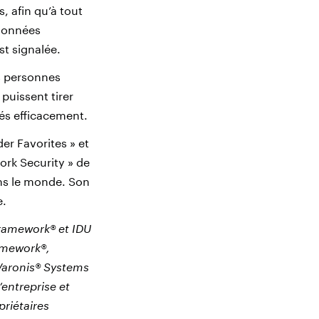
, afin qu’à tout
 données
st signalée.
es personnes
puissent tirer
rés efficacement.
r Favorites » et
work Security » de
ns le monde. Son
e.
 Framework® et IDU
amework®,
Varonis® Systems
’entreprise et
riétaires