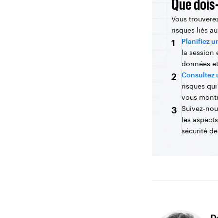
Que dois-
Vous trouverez
risques liés a
Planifiez 
1
la session
données et
Consultez 
2
risques qu
vous montr
Suivez-nou
3
les aspect
sécurité de
D