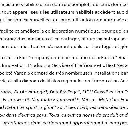
rises une visibilité et un contrôle complets de leurs données
tout appareil seuls les utilisateurs habilités accèdent aux
tilisation est surveillée, et toute utilisation non autorisée e
facilite et améliore la collaboration numérique, pour que l
t créer des contenus et les partager, et que les entreprises 
leurs données tout en s’assurant qu’ils sont protégés et gé
ecteurs de FastCompany.com comme une des « Fast 50 Reade
« Innovation, Product or Service of the Year » et « Best Net
ociété Varonis compte de très nombreuses installations da
rk, et elle dispose de filiales régionales en Europe et en Asi
aronis, DatAdvantage®, DataPrivilege®, l’IDU Classification
ion Framework®, Metadata Framework®, Varonis Metadata Fr
d Data Transport Engine™ sont des marques déposées de 
ou dans d’autres pays. Tous les autres noms de produit et d
s mentionnés dans ce document appartiennent à leurs prop