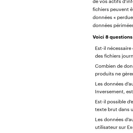
de vos actifs d’in
fichiers peuvent ê
données « perdues 
données périmées 
Voici 8 questions
Est-il nécessaire
des fichiers jour
Combien de donné
produits ne gèren
Les données d’au
Inversement, est
Est-il possible d
texte brut dans u
Les données d’aud
utilisateur sur E