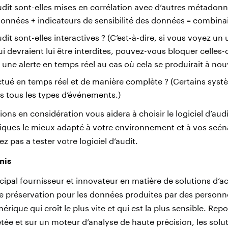
dit sont-elles mises en corrélation avec d’autres métadonné
 données + indicateurs de sensibilité des données = combin
it sont-elles interactives ? (C’est-à-dire, si vous voyez un 
 devraient lui être interdites, pouvez-vous bloquer celles-
 une alerte en temps réel au cas où cela se produirait à nou
fectué en temps réel et de manière complète ? (Certains syst
as tous les types d’événements.)
ons en considération vous aidera à choisir le logiciel d’audit
iques le mieux adapté à votre environnement et à vos scénar
ez pas a tester votre logiciel d’audit.
nis
ncipal fournisseur et innovateur en matière de solutions d’a
 préservation pour les données produites par des personne
rique qui croît le plus vite et qui est la plus sensible. Rep
tée et sur un moteur d’analyse de haute précision, les solu