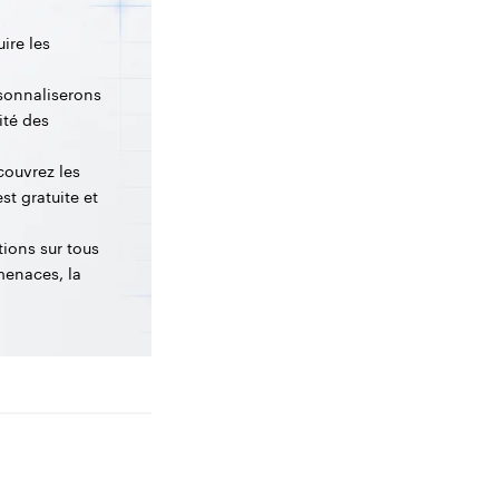
ire les
sonnaliserons
ité des
couvrez les
st gratuite et
tions sur tous
menaces, la