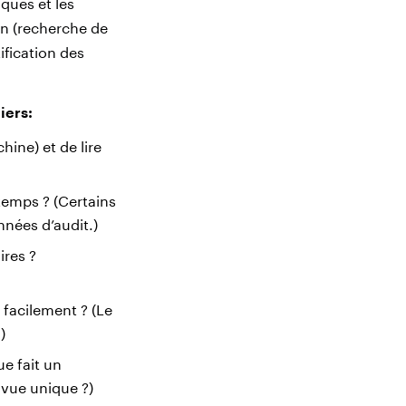
iques et les
on (recherche de
ification des
iers:
hine) et de lire
temps ? (Certains
nnées d’audit.)
ires ?
s facilement ? (Le
)
ue fait un
 vue unique ?)