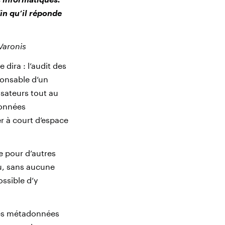
in qu’il réponde
Varonis
dira : l’audit des
sponsable d’un
isateurs tout au
données
r à court d’espace
le pour d’autres
u, sans aucune
ossible d’y
les métadonnées