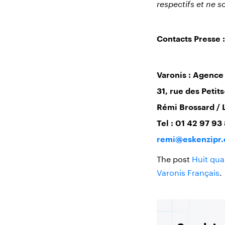
respectifs et ne s
Contacts Presse :
Varonis : Agenc
31, rue des Peti
Rémi Brossard / 
Tel : 01 42 97 93
remi@eskenzipr
The post
Huit qual
Varonis Français
.