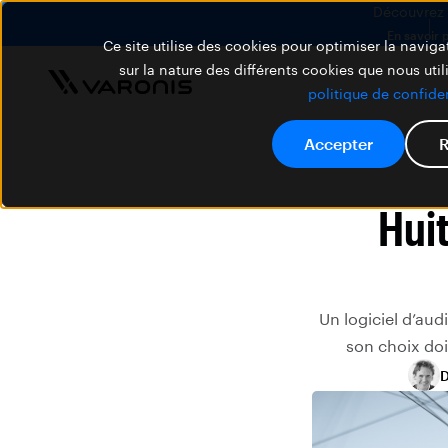
Découvrez V
En savoir 
Ce site utilise des cookies pour optimiser la navigat
sur la nature des différents cookies que nous util
politique de confiden
Accepter
R
Huit
Un logiciel d’aud
son choix doi
D