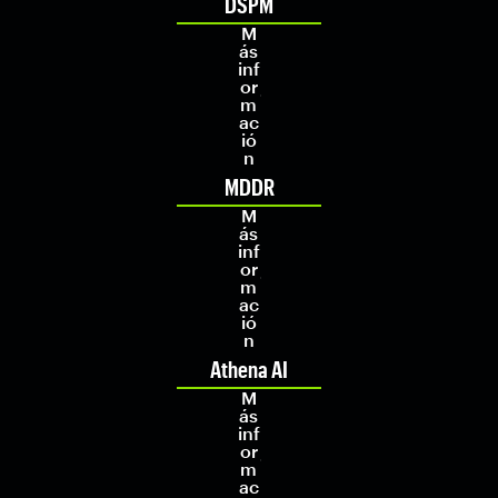
DSPM
M
ás
inf
or
m
ac
ió
n
MDDR
M
ás
inf
or
m
ac
ió
n
Athena AI
M
ás
inf
or
m
ac