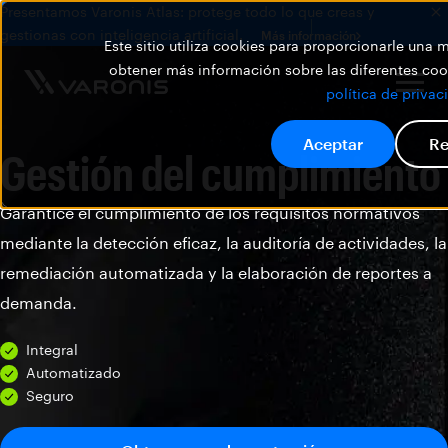
Presentamos Varonis Atlas: protege todo lo que creas y
gestionas con inteligencia artificial.
Más información
Este sitio utiliza cookies para proporcionarle una
obtener más información sobre las diferentes cook
política de privac
Aceptar
Re
Gestión del cumplimiento
Garantice el cumplimiento de los requisitos normativos
mediante la detección eficaz, la auditoría de actividades, la
remediación automatizada y la elaboración de reportes a
demanda.
Integral
Automatizado
Seguro