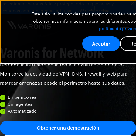
Presentamos Varonis Atlas: protege todo lo que creas y
gestionas con inteligencia artificial.
Más información
Este sitio utiliza cookies para proporcionarle una
obtener más información sobre las diferentes cook
política de privac
Aceptar
Re
Varonis for Network
Detenga la intrusión en la red y la exfiltración de datos.
Monitoree la actividad de VPN, DNS, firewall y web para
rastrear amenazas desde el perímetro hasta sus datos.
En tiempo real
Sin agentes
Automatizado
Obtener una demostración