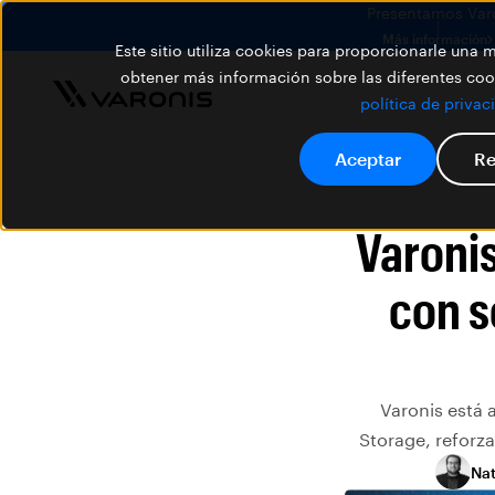
Presentamos Varon
Más información
Este sitio utiliza cookies para proporcionarle una
obtener más información sobre las diferentes cook
política de privac
Aceptar
Re
Varoni
con s
Varonis está 
Storage, reforz
Na