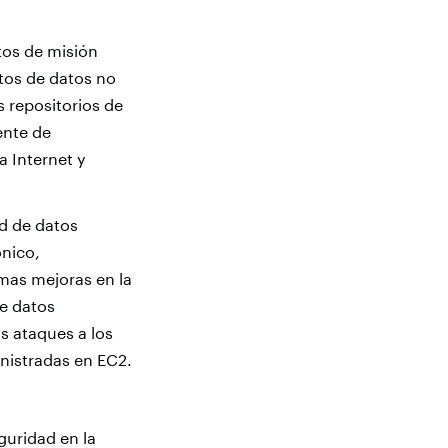
tos de misión
tos de datos no
 repositorios de
ente de
a Internet y
ad de datos
ónico,
mas mejoras en la
te datos
s ataques a los
nistradas en EC2.
guridad en la