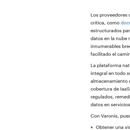
Los proveedores d
crítica, como
doc
estructurados par
datos en la nube 
innumerables brec
facilitado el cami
La plataforma nat
integral en todo 
almacenamiento de
cobertura de IaaS
regulados, remedi
datos en servicio
Con Varonis, pued
Obtener una vis