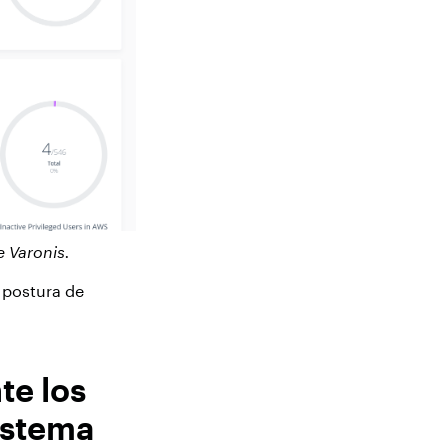
e Varonis.
 postura de
te los
istema