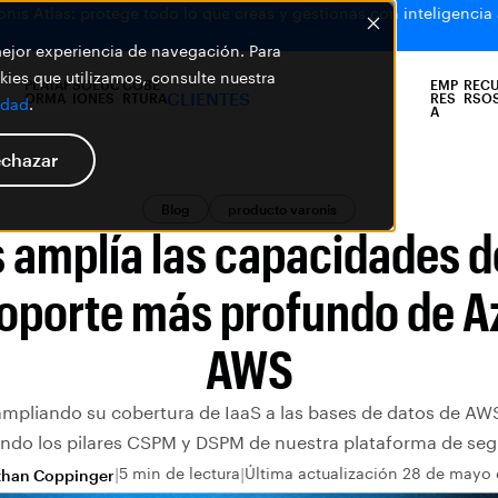
is Atlas: protege todo lo que creas y gestionas con inteligencia ar
 mejor experiencia de navegación. Para
ies que utilizamos, consulte nuestra
PLATAF
SOLUC
COBE
EMP
REC
CLIENTES
ORMA
IONES
RTURA
RES
RSO
idad
.
A
chazar
Blog
producto varonis
s amplía las capacidades 
oporte más profundo de A
AWS
ampliando su cobertura de IaaS a las bases de datos de AW
ando los pilares CSPM y DSPM de nuestra plataforma de seg
5 min de lectura
Última actualización 28 de mayo
than Coppinger