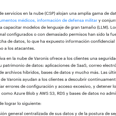
e servicios en la nube (CSP) alojan una amplia gama de da
umentos médicos, información de defensa militar
y conjun
a capacitar modelos de lenguaje de gran tamaño (LLM). Los
mal configurados o con demasiado permisos han sido la fu
ha de datos, lo que ha expuesto información confidencial 
no a los atacantes.
iva en la nube de Varonis ofrece a los clientes una segurid
su patrimonio de datos: aplicaciones de SaaS, correo electr
 archivos híbridos, bases de datos y mucho más. Las últi
 de Varonis ayudan a los clientes a descubrir continuamen
ar errores de configuración y acceso excesivo, y detener lo
s como Azure Blob y AWS S3, RDS y bases de datos no admi
e lograr lo siguiente:
ión general centralizada de sus datos y de la postura de se