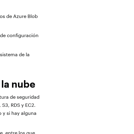
tos de Azure Blob
s de configuración
sistema de la
 la nube
tura de seguridad
, S3, RDS y EC2.
 y si hay alguna
e, entre los que