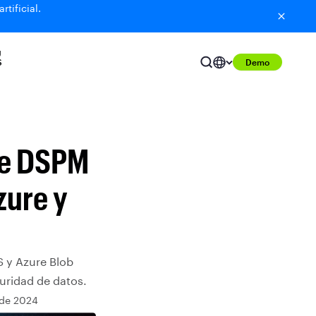
tificial.
U
S
Demo
de DSPM
zure y
S y Azure Blob
uridad de datos.
 de 2024