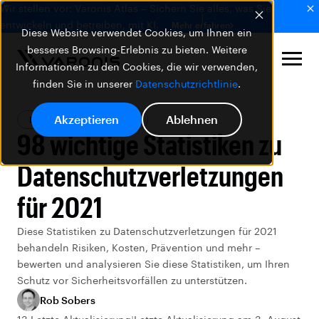
Wir stellen vor: Varonis Atlas – Sichern Sie alles, was Sie
entwickeln und betreiben, mit KI.
Mehr erfahren
Diese Website verwendet Cookies, um Ihnen ein
besseres Browsing-Erlebnis zu bieten. Weitere
Informationen zu den Cookies, die wir verwenden,
finden Sie in unserer
Datenschutzrichtlinie
.
Akzeptieren
Ablehnen
Blog
Datensicherheit
98 wichtige Statistiken zu
Datenschutzverletzungen
für 2021
Diese Statistiken zu Datenschutzverletzungen für 2021
behandeln Risiken, Kosten, Prävention und mehr –
bewerten und analysieren Sie diese Statistiken, um Ihren
Schutz vor Sicherheitsvorfällen zu unterstützen.
Rob Sobers