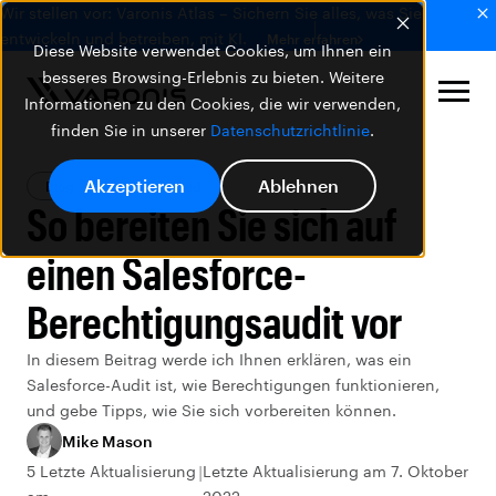
Wir stellen vor: Varonis Atlas – Sichern Sie alles, was Sie
entwickeln und betreiben, mit KI.
Mehr erfahren
Diese Website verwendet Cookies, um Ihnen ein
besseres Browsing-Erlebnis zu bieten. Weitere
Informationen zu den Cookies, die wir verwenden,
finden Sie in unserer
Datenschutzrichtlinie
.
Akzeptieren
Ablehnen
Blog
Sichere Cloud
So bereiten Sie sich auf
einen Salesforce-
Berechtigungsaudit vor
In diesem Beitrag werde ich Ihnen erklären, was ein
Salesforce-Audit ist, wie Berechtigungen funktionieren,
und gebe Tipps, wie Sie sich vorbereiten können.
Mike Mason
5 Letzte Aktualisierung
Letzte Aktualisierung am 7. Oktober