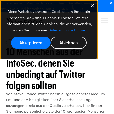
Wir stellen vor: Varonis Atlas – Sichern Sie alles, was Sie
entwickeln und betreiben, mit KI.
Mehr erfahren
Diese Website verwendet Cookies, um Ihnen ein
besseres Browsing-Erlebnis zu bieten. Weitere
Informationen zu den Cookies, die wir verwenden,
finden Sie in unserer
Datenschutzrichtlinie
.
Akzeptieren
Ablehnen
Blog
Datensicherheit
10 Menschen aus der
InfoSec, denen Sie
unbedingt auf Twitter
folgen sollten
von Steve Franco Twitter ist ein ausgezeichnetes Medium,
um fundierte Neuigkeiten über Sicherheitsbelange
sozusagen direkt aus der Quelle zu erhalten. Hier finden
Sie meine persönliche Liste der 10 wichtigsten Menschen