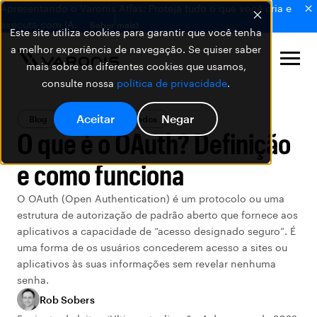
Apresentando o Varonis Atlas: Proteja tudo o que você cria e
executa com IA.
Saber mais
Este site utiliza cookies para garantir que você tenha
a melhor experiência de navegação. Se quiser saber
mais sobre os diferentes cookies que usamos,
consulte nossa
política de privacidade
.
Aceitar
Negar
Blog
Segurança de Dados
O que é o OAuth? Definição
e como funciona
O OAuth (Open Authentication) é um protocolo ou uma
estrutura de autorização de padrão aberto que fornece aos
aplicativos a capacidade de “acesso designado seguro”. É
uma forma de os usuários concederem acesso a sites ou
aplicativos às suas informações sem revelar nenhuma
senha.
Rob Sobers