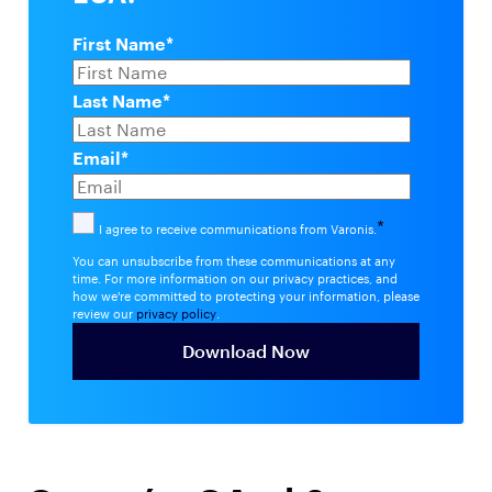
First Name
*
Last Name
*
Email
*
*
I agree to receive communications from Varonis.
You can unsubscribe from these communications at any
time. For more information on our privacy practices, and
how we're committed to protecting your information, please
review our
privacy policy
.