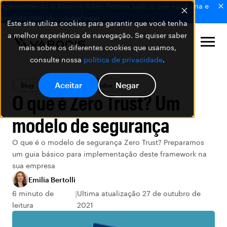
Apresentando o Varonis Atlas: Proteja tudo o que você cria e
executa com IA.
Saber mais
Este site utiliza cookies para garantir que você tenha
a melhor experiência de navegação. Se quiser saber
mais sobre os diferentes cookies que usamos,
consulte nossa
política de privacidade
.
Aceitar
Negar
Blog
Segurança de Dados
O que é Zero Trust? Um
modelo de segurança
O que é o modelo de segurança Zero Trust? Preparamos
um guia básico para implementação deste framework na
sua empresa
Emilia Bertolli
6 minuto de
Ultima atualização 27 de outubro de
leitura
2021