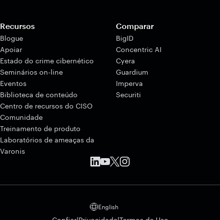
Recursos
Comparar
Blogue
BigID
Apoiar
Concentric AI
Estado do crime cibernético
Cyera
Seminários on-line
Guardium
Eventos
Imperva
Biblioteca de conteúdo
Securiti
Centro de recursos do CISO
Comunidade
Treinamento de produto
Laboratórios de ameaças da
Varonis
English
|
|
Confiar
Privacidade
Termos de Uso