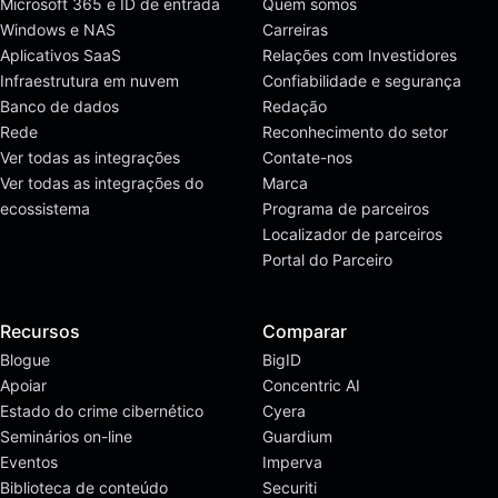
Microsoft 365 e ID de entrada
Quem somos
Windows e NAS
Carreiras
Aplicativos SaaS
Relações com Investidores
Infraestrutura em nuvem
Confiabilidade e segurança
Banco de dados
Redação
Rede
Reconhecimento do setor
Ver todas as integrações
Contate-nos
Ver todas as integrações do
Marca
ecossistema
Programa de parceiros
Localizador de parceiros
Portal do Parceiro
Recursos
Comparar
Blogue
BigID
Apoiar
Concentric AI
Estado do crime cibernético
Cyera
Seminários on-line
Guardium
Eventos
Imperva
Biblioteca de conteúdo
Securiti