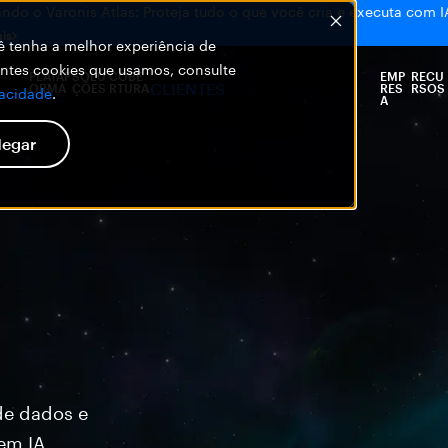
ndo o Varonis Atlas: Proteja tudo o que você cria e executa com I
is
ocê tenha a melhor experiência de
entes cookies que usamos, consulte
PLATAF
SOLU
COBE
EMP
RECU
CLIENTES
ORMA
ÇÕES
RTURA
RES
RSOS
vacidade
.
A
egar
de dados e
em IA.