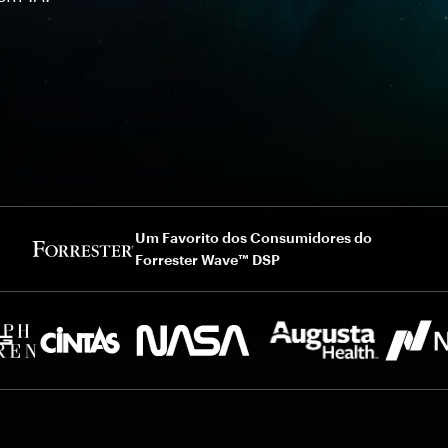
Um Favorito dos Consumidores do
Forrester Wave™ DSP
ados. E a Varonis mantém 