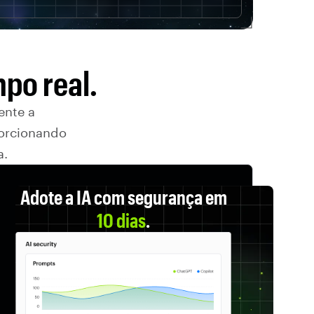
po real.
ente a
porcionando
a.
Adote a IA com segurança em
10 dias
.