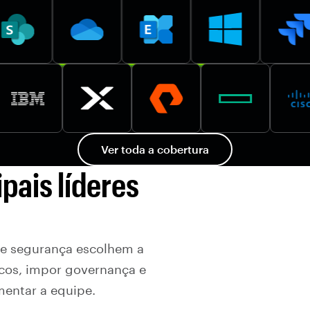
Ver toda a cobertura
pais líderes
de segurança escolhem a
scos, impor governança e
mentar a equipe.