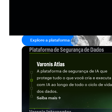
seguro.
A Varonis integra dados, IA e detecção 
de segurança completa, permitindo que 
inovando sem aumentar os riscos.
Explore a plataforma
Plataforma de Segurança de Dados
Varonis Atlas
A plataforma de segurança de IA que
protege tudo o que você cria e executa
com IA ao longo de todo o ciclo de vida
dos dados.
Saiba mais
Varonis Interceptor