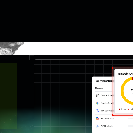
de ameaças em uma plataforma
as empresas continuem