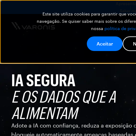
Apresenta
Saber ma
Este site utiliza cookies para garantir que v
navegação. Se quiser saber mais sobre os difer
nossa
política de pri
Aceitar
N
IA SEGURA
E OS DADOS QUE A
ALIMENTAM
Adote a IA com confiança, reduza a exposição 
bloqueie automaticamente ameaças baseadas 