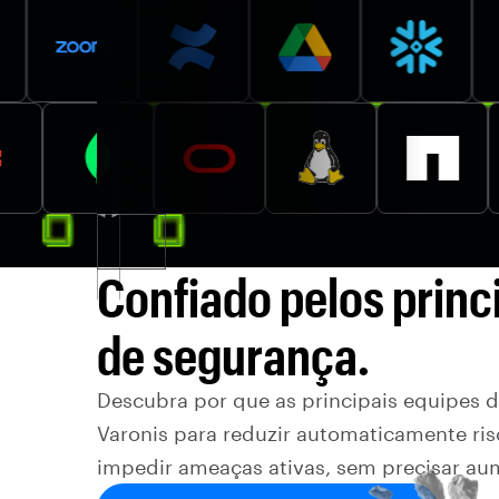
Confiado pelos princi
de segurança.
Descubra por que as principais equipes 
Varonis para reduzir automaticamente ri
impedir ameaças ativas, sem precisar au