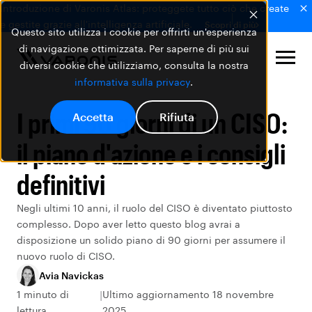
Introduzione di Varonis Atlas: proteggete tutto ciò che create
e gestite grazie all'intelligenza artificiale.
Scopri di più
Questo sito utilizza i cookie per offrirti un'esperienza
di navigazione ottimizzata. Per saperne di più sui
diversi cookie che utilizziamo, consulta la nostra
informativa sulla privacy
.
I primi 90 giorni di un CISO:
Accetta
Rifiuta
il piano d'azione e i consigli
definitivi
Negli ultimi 10 anni, il ruolo del CISO è diventato piuttosto
complesso. Dopo aver letto questo blog avrai a
disposizione un solido piano di 90 giorni per assumere il
nuovo ruolo di CISO.
Avia Navickas
1 minuto di
Ultimo aggiornamento 18 novembre
lettura
2025