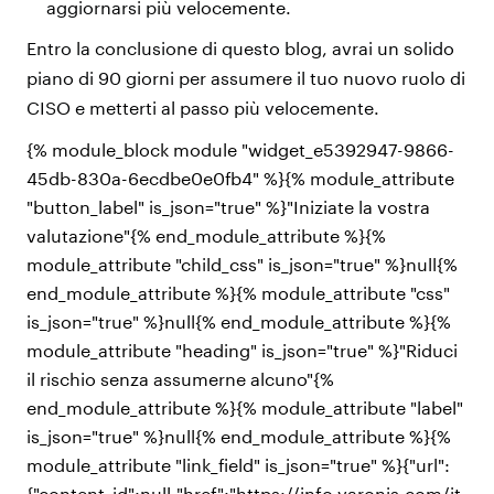
aggiornarsi più velocemente.
Entro la conclusione di questo blog, avrai un solido
piano di 90 giorni per assumere il tuo nuovo ruolo di
CISO e metterti al passo più velocemente.
{% module_block module "widget_e5392947-9866-
45db-830a-6ecdbe0e0fb4" %}{% module_attribute
"button_label" is_json="true" %}"Iniziate la vostra
valutazione"{% end_module_attribute %}{%
module_attribute "child_css" is_json="true" %}null{%
end_module_attribute %}{% module_attribute "css"
is_json="true" %}null{% end_module_attribute %}{%
module_attribute "heading" is_json="true" %}"Riduci
il rischio senza assumerne alcuno"{%
end_module_attribute %}{% module_attribute "label"
is_json="true" %}null{% end_module_attribute %}{%
module_attribute "link_field" is_json="true" %}{"url":
{"content_id":null,"href":"https://info.varonis.com/it