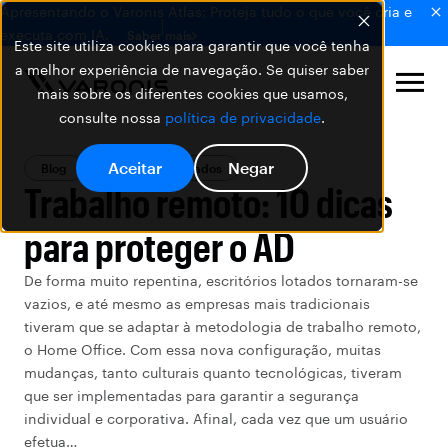
Apresentando o Varonis Atlas: Proteja tudo o que você cria e
executa com IA.
Saber mais
Este site utiliza cookies para garantir que você tenha
a melhor experiência de navegação. Se quiser saber
mais sobre os diferentes cookies que usamos,
consulte nossa
política de privacidade
.
Aceitar
Negar
Blog
Segurança de Dados
Trabalho remoto: 10 dicas
para proteger o AD
De forma muito repentina, escritórios lotados tornaram-se
vazios, e até mesmo as empresas mais tradicionais
tiveram que se adaptar à metodologia de trabalho remoto,
o Home Office. Com essa nova configuração, muitas
mudanças, tanto culturais quanto tecnológicas, tiveram
que ser implementadas para garantir a segurança
individual e corporativa. Afinal, cada vez que um usuário
efetua…