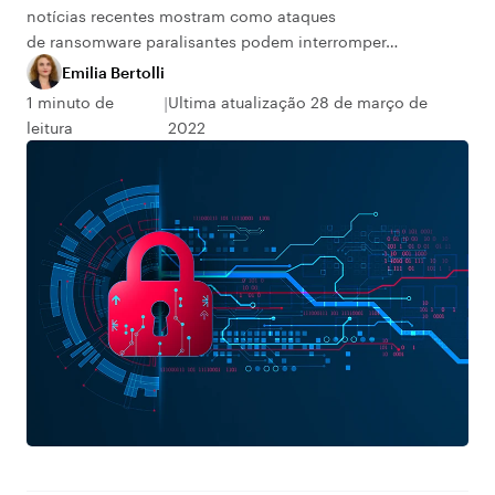
notícias recentes mostram como ataques
de ransomware paralisantes podem interromper…
Emilia Bertolli
1 minuto de
Ultima atualização 28 de março de
leitura
2022