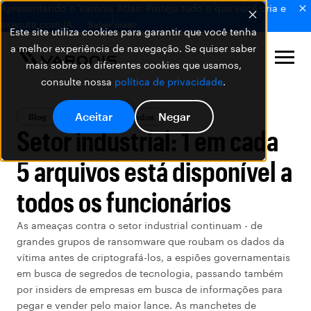
Apresentando o Varonis Atlas: Proteja tudo o que você cria e
executa com IA.
Saber mais
Este site utiliza cookies para garantir que você tenha
a melhor experiência de navegação. Se quiser saber
mais sobre os diferentes cookies que usamos,
consulte nossa
política de privacidade
.
Aceitar
Negar
Blog
Segurança de Dados
Setor industrial: 1 em cada
5 arquivos está disponível a
todos os funcionários
As ameaças contra o setor industrial continuam - de
grandes grupos de ransomware que roubam os dados da
vítima antes de criptografá-los, a espiões governamentais
em busca de segredos de tecnologia, passando também
por insiders de empresas em busca de informações para
pegar e vender pelo maior lance. As manchetes de