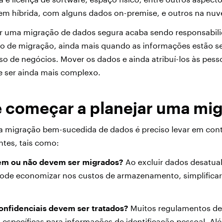
m híbrida, com alguns dados on-premise, e outros na n
r uma migração de dados segura acaba sendo responsabili
tipo de migração, ainda mais quando as informações estão 
o de negócios. Mover os dados e ainda atribuí-los às pess
e ser ainda mais complexo.
e começar a planejar uma mi
 migração bem-sucedida de dados é preciso levar em con
ntes, tais como:
em ou não devem ser migrados?
Ao excluir dados desatua
pode economizar nos custos de armazenamento, simplificar
nfidenciais devem ser tratados?
Muitos regulamentos de
específicas para informações de identificação pessoal. Al