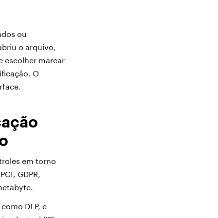
dos ​​ou
briu o arquivo,
e escolher marcar
ificação. O
rface.
cação
ão
troles em torno
 PCI, GDPR,
petabyte.
 como DLP, e