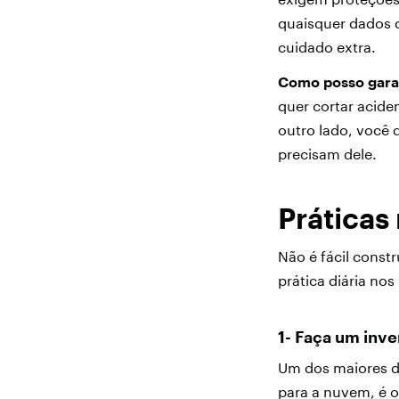
quaisquer dados c
cuidado extra.
Como posso garan
quer cortar acide
outro lado, você 
precisam dele.
Prática
Não é fácil const
prática diária no
1- Faça um inv
Um dos maiores d
para a nuvem, é o