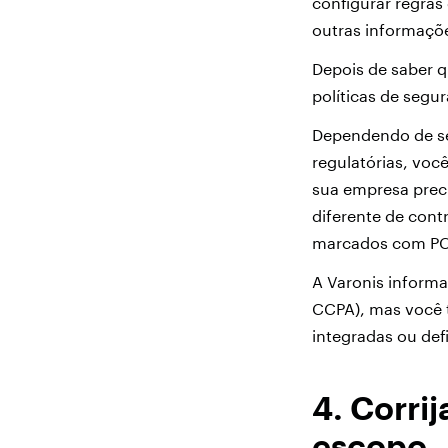
configurar regras 
outras informaçõ
Depois de saber 
políticas de segu
Dependendo de seu
regulatórias, você
sua empresa prec
diferente de con
marcados com PC
A Varonis informa
CCPA), mas você t
integradas ou def
4. Corri
escopo