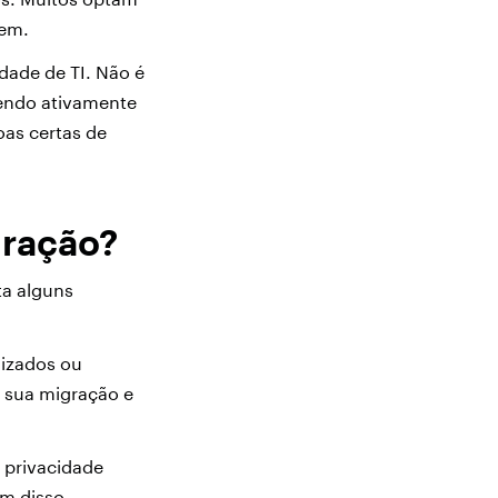
uvem.
dade de TI. Não é
sendo ativamente
oas certas de
gração?
ta alguns
lizados ou
 sua migração e
 privacidade
ém disso,