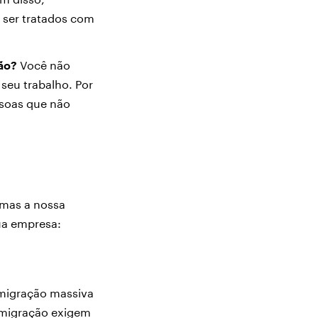
 ser tratados com
ão?
Você não
seu trabalho. Por
ssoas que não
 mas a nossa
sua empresa:
 migração massiva
e migração exigem