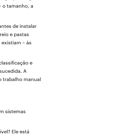
– o tamanho, a
tes de instalar
reio e pastas
existiam – às
lassificação e
sucedida. A
to trabalho manual
em sistemas
el? Ele está