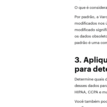
O que é consider
Por padrão, a Var
modificados nos ú
modificado signif
os dados obsoleto
padrão é uma com
3. Apliq
para det
Determine quais d
desses dados para
HIPAA, CCPA e mu
Você também pode 