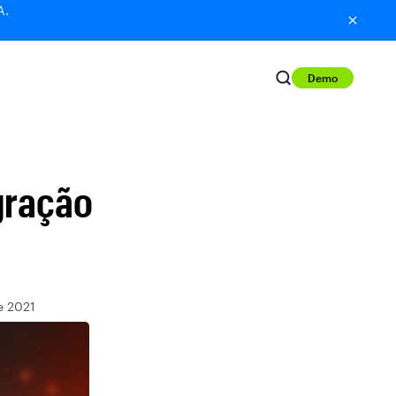
A.
Demo
gração
e 2021