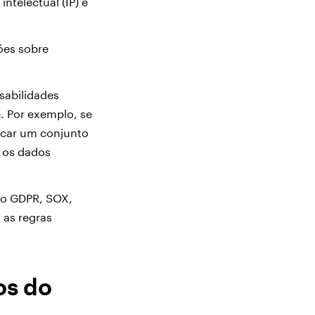
ntelectual (IP) e
ões sobre
sabilidades
e. Por exemplo, se
icar um conjunto
 os dados
mo GDPR, SOX,
 as regras
os do