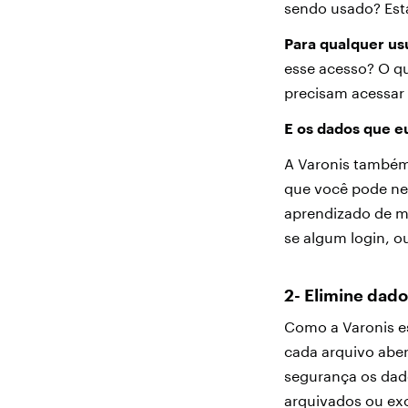
sendo usado? Est
Para qualquer us
esse acesso? O qu
precisam acessar
E os dados que 
A Varonis também
que você pode nem
aprendizado de m
se algum login, o
2- Elimine dad
Como a Varonis e
cada arquivo abe
segurança os dad
arquivados ou ex