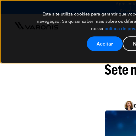
Apresenta
Saber ma
Este site utiliza cookies para garantir que v
navegação. Se quiser saber mais sobre os difer
nossa
política de pri
Aceitar
N
Sete 
E