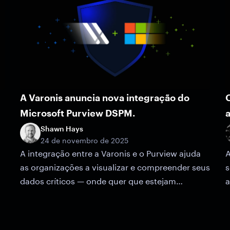
A Varonis anuncia nova integração do
O
Microsoft Purview DSPM.
a
Shawn Hays
24 de novembro de 2025
A integração entre a Varonis e o Purview ajuda
A
as organizações a visualizar e compreender seus
s
dados críticos — onde quer que estejam
a
armazenados.
a
v