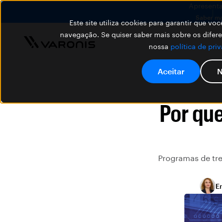
Apresenta
Saber ma
Este site utiliza cookies para garantir que v
navegação. Se quiser saber mais sobre os difer
nossa
política de pri
Aceitar
N
Por que
Programas de tre
Em