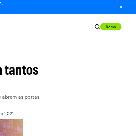
A.
Demo
a tantos
e abrem as portas
de 2021