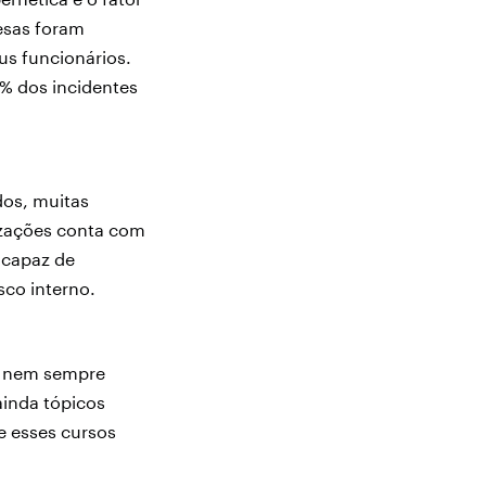
esas foram
us funcionários.
0% dos incidentes
dos, muitas
izações conta com
 capaz de
co interno.
e nem sempre
inda tópicos
e esses cursos