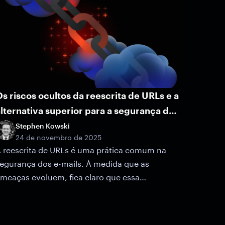
s riscos ocultos da reescrita de URLs e a
lternativa superior para a segurança de
e-mail
Stephen Kowski
24 de novembro de 2025
 reescrita de URLs é uma prática comum na
egurança dos e-mails. À medida que as
meaças evoluem, fica claro que essa
bordagem apresenta limitações e
ulnerabilidades potenciais.