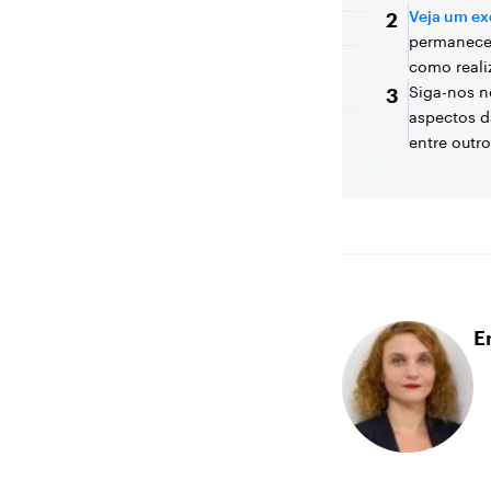
Veja um ex
2
permanece
como reali
Siga-nos n
3
aspectos d
entre outro
E