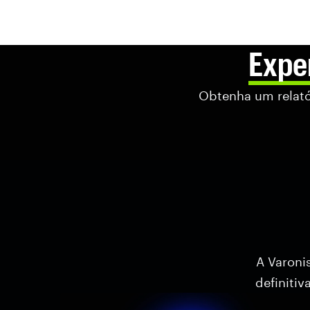
Expe
Obtenha um relató
A Varoni
definiti