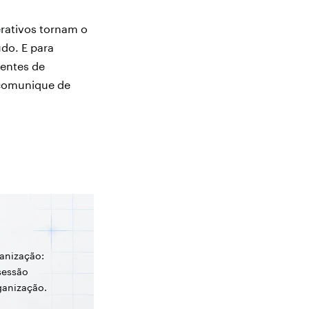
erativos tornam o
do. E para
dentes de
 comunique de
ganização:
sessão
ganização.