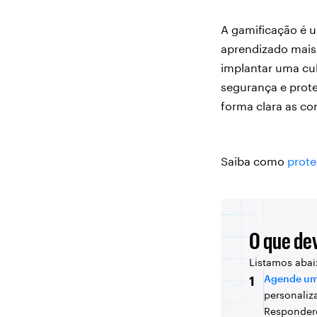
A gamificação é u
aprendizado mais 
implantar uma cul
segurança e prote
forma clara as c
Saiba como
prote
O que de
Listamos abai
Agende um
1
personaliz
Respondere