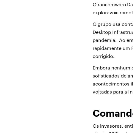
O ransomware Dark
exploráveis ​​rem
O grupo usa conta
Desktop Infrastru
pandemia. Ao entr
rapidamente um RD
corrigido.
Embora nenhum de
sofisticados de a
acontecimentos il
voltadas para a I
Comando
Os invasores, en