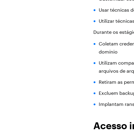
Usar técnicas 
Utilizar técnic
Durante os estági
Coletam creden
domínio
Utilizam compar
arquivos de ar
Retiram as perm
Excluem backup
Implantam ran
Acesso i