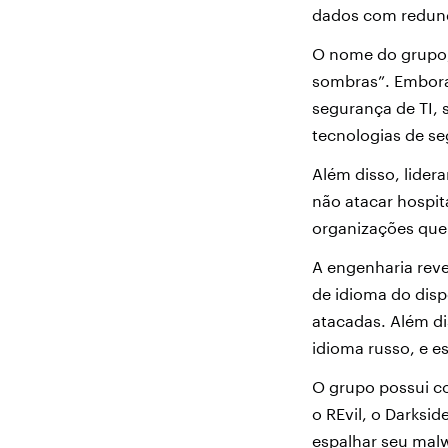
dados com redundâ
O nome do grupo,
sombras”. Embora
segurança de TI,
tecnologias de se
Além disso, lider
não atacar hospit
organizações que
A engenharia reve
de idioma do disp
atacadas. Além d
idioma russo, e e
O grupo possui c
o REvil, o Darksi
espalhar seu mal