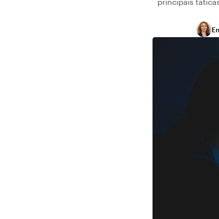
principais tátic
Em