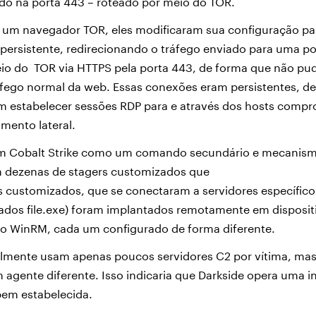
ndo na porta 443 – roteado por meio do TOR.
r um navegador TOR, eles modificaram sua configuração pa
ersistente, redirecionando o tráfego enviado para uma por
io do TOR via HTTPS pela porta 443, de forma que não pud
áfego normal da web. Essas conexões eram persistentes, d
m estabelecer sessões RDP para e através dos hosts compr
imento lateral.
m Cobalt Strike como um comando secundário e mecanismo
 dezenas de stagers customizados que
 customizados, que se conectaram a servidores específico
ados file.exe) foram implantados remotamente em disposit
do WinRM, cada um configurado de forma diferente.
almente usam apenas poucos servidores C2 por vítima, mas
agente diferente. Isso indicaria que Darkside opera uma in
 bem estabelecida.