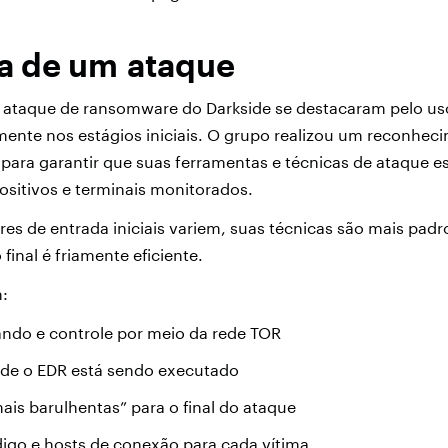
a de um ataque
ataque de ransomware do Darkside se destacaram pelo uso
lmente nos estágios iniciais. O grupo realizou um reconhe
para garantir que suas ferramentas e técnicas de ataque 
ositivos e terminais monitorados.
es de entrada iniciais variem, suas técnicas são mais pad
 final é friamente eficiente.
m:
ando e controle por meio da rede TOR
nde o EDR está sendo executado
ais barulhentas” para o final do ataque
igo e hosts de conexão para cada vítima