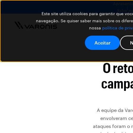
Apresenta
Saber ma
Este site utiliza cookies para garantir que v
navegação. Se quiser saber mais sobre os difer
nossa
política de pri
Aceitar
N
O ret
campa
A equipe da Var
envolveram cen
ataques foram o r