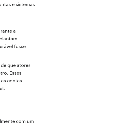
ontas e sistemas
urante a
mplantam
erável fosse
 de que atores
tro. Esses
 as contas
net.
palmente com um