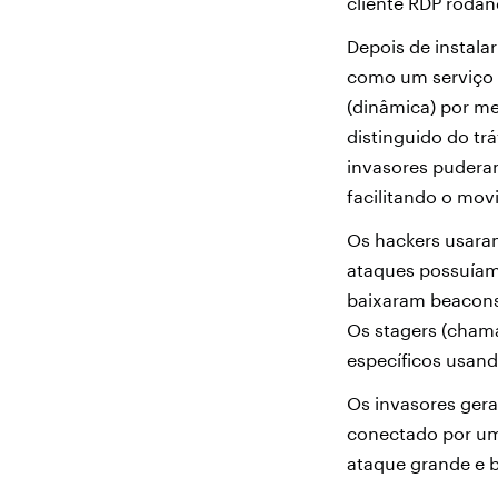
cliente RDP roda
Depois de instala
como um serviço p
(dinâmica) por me
distinguido do tr
invasores pudera
facilitando o mov
Os hackers usara
ataques possuíam
baixaram beacons
Os stagers (cham
específicos usan
Os invasores ger
conectado por um 
ataque grande e