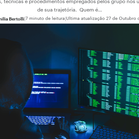
as, técnicas e procedimentos empregados pelos grupo nos 
de sua trajetória. Quem é…
7 minuto de leitura
Ultima atualização 27 de Outubro 
ilia Bertolli