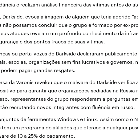
ncia e realizam análise financeira das vítimas antes do a
 Darkside, evoca a imagem de alguém que teria aderido “a
 não possamos concluir que o grupo é formado por ex-prof
 seus ataques revelam um profundo conhecimento da infrae
gurança e dos pontos fracos de suas vítimas.
anças ou porta-vozes do Darkside declararam publicamente
ais, escolas, organizações sem fins lucrativos e governos,
 podem pagar grandes resgates.
rsa da Varonis revelou que o malware do Darkside verifica 
ositivo para garantir que organizações sediadas na Rússia
isso, representantes do grupo responderam a perguntas e
stão recrutando novos integrantes com fluência em russo.
onjuntos de ferramentas Windows e Linux. Assim como o N
de tem um programa de afiliados que oferece a qualquer pes
ware de 10 a 25% do pagamento.