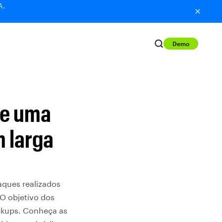
A.
Demo
de uma
 larga
aques realizados
 O objetivo dos
ackups. Conheça as