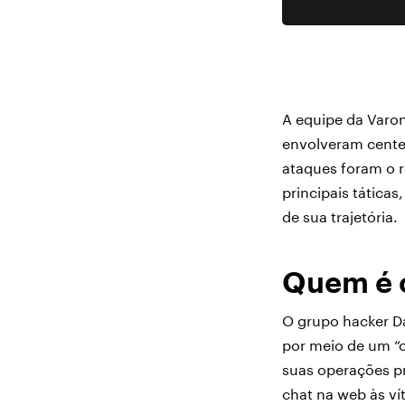
A equipe da Varon
envolveram centen
ataques foram o r
principais tática
de sua trajetória.
Quem é 
O grupo hacker D
por meio de um “
suas operações pr
chat na web às v