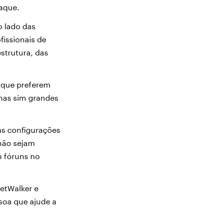
taque.
o lado das
issionais de
strutura, das
 que preferem
 mas sim grandes
as configurações
 não sejam
m fóruns no
etWalker e
soa que ajude a