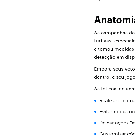
Anatomi
As campanhas de 
furtivas, especia
e tomou medidas 
detecção em disp
Embora seus vetor
dentro, e seu jogo
As táticas inclue
Realizar o com
Evitar nodes o
Deixar ações “m
Customizar cód