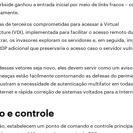
side ganhou a entrada inicial por meio de links fracos – c
otamente.
s de terceiros comprometidas para acessar a Virtual
cture (VDI), implementada para facilitar o acesso remoto d
ar, os invasores exploram os servidores e, em seguida, i
P adicional que preservaria o acesso caso o servidor vuln
sses vetores seja novo, eles devem servir como um aviso
meaças estão facilmente contornando as defesas do períme
ustram a necessidade de autenticação multifator em todas
nternet e rápida correção de sistemas voltados para a Inter
 e controle
tão, estabelecem um ponto de comando e controle princi