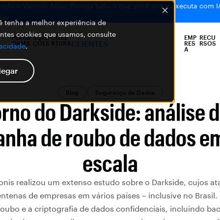
ndo o Varonis Atlas: Proteja tudo o que você cria e executa com I
is
ocê tenha a melhor experiência de
entes cookies que usamos, consulte
PLATAF
SOLU
COBE
EMP
RECU
CLIENTES
ORMA
ÇÕES
RTURA
RES
RSOS
vacidade
.
A
egar
Blog
Segurança de Dados
orno do Darkside: análise 
nha de roubo de dados em
escala
onis realizou um extenso estudo sobre o Darkside, cujos at
tenas de empresas em vários países – inclusive no Brasil.
oubo e a criptografia de dados confidenciais, incluindo b