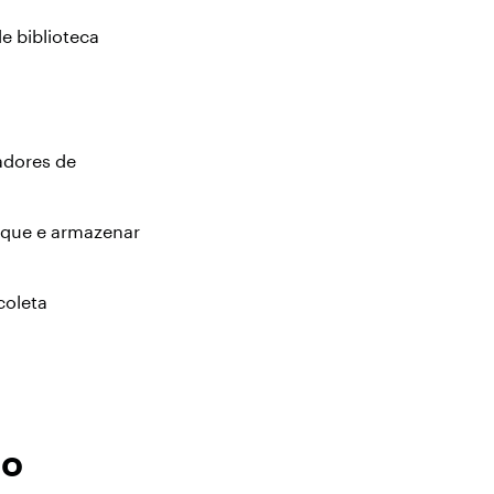
e biblioteca
adores de
taque e armazenar
coleta
co