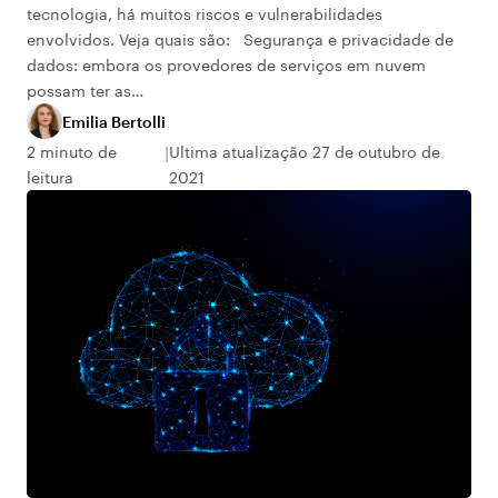
tecnologia, há muitos riscos e vulnerabilidades
envolvidos. Veja quais são: Segurança e privacidade de
dados: embora os provedores de serviços em nuvem
possam ter as…
Emilia Bertolli
2 minuto de
Ultima atualização 27 de outubro de
leitura
2021