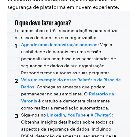
segurança de plataforma em nuvem experiente.
O que devo fazer agora?
Listamos abaixo três recomendações para reduzir
os riscos de dados na sua organização:
Agende uma demonstração conosco
: Veja a
1
usabilidade de Varonis em uma sessão
personalizada com base nas necessidades de
segurança de dados da sua organização.
Responderemos a todas as suas perguntas.
Veja um exemplo do nosso Relatório de Risco de
2
Dados:
Conheça as ameaças que podem
permanecer no seu ambiente. O
Relatório da
Varonis
é gratuito e demonstra claramente
como realizar a remediação automatizada.
Siga-nos no
LinkedIn
,
YouTube
e
X (Twitter)
:
3
Obtenha insights detalhados sobre todos os
aspectos da segurança de dados, incluindo
DSPM, detecção de ameaças, segurança de IA,