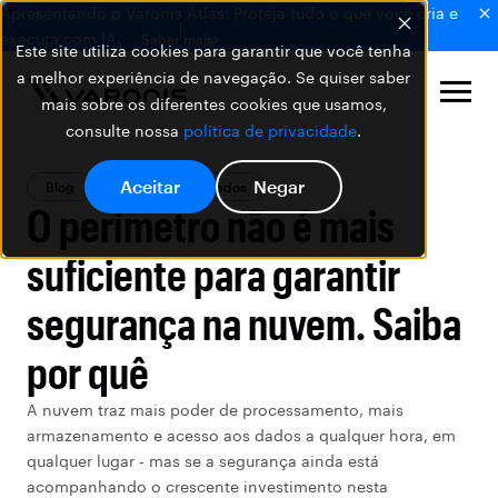
Apresentando o Varonis Atlas: Proteja tudo o que você cria e
executa com IA.
Saber mais
Este site utiliza cookies para garantir que você tenha
a melhor experiência de navegação. Se quiser saber
mais sobre os diferentes cookies que usamos,
consulte nossa
política de privacidade
.
Aceitar
Negar
Blog
Segurança de Dados
O perímetro não é mais
suficiente para garantir
segurança na nuvem. Saiba
por quê
A nuvem traz mais poder de processamento, mais
armazenamento e acesso aos dados a qualquer hora, em
qualquer lugar - mas se a segurança ainda está
acompanhando o crescente investimento nesta