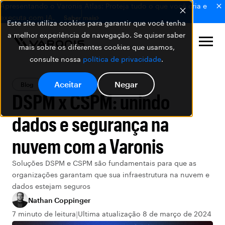
Apresentando o Varonis Atlas: Proteja tudo o que você cria e
executa com IA.
Saber mais
Este site utiliza cookies para garantir que você tenha
a melhor experiência de navegação. Se quiser saber
mais sobre os diferentes cookies que usamos,
consulte nossa
política de privacidade
.
Aceitar
Negar
Blog
Featured
DSPM x CSPM: unindo
dados e segurança na
nuvem com a Varonis
Soluções DSPM e CSPM são fundamentais para que as
organizações garantam que sua infraestrutura na nuvem e
dados estejam seguros
Nathan Coppinger
7 minuto de leitura
Ultima atualização 8 de março de 2024