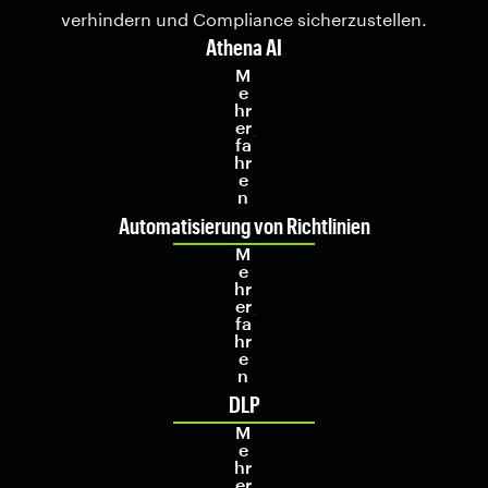
verhindern und Compliance sicherzustellen.
Athena AI
M
e
hr
er
fa
hr
e
n
Automatisierung von Richtlinien
M
e
hr
er
fa
hr
e
n
DLP
M
e
hr
er