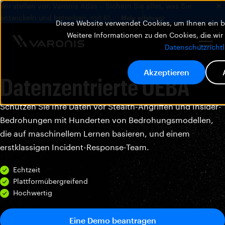
Wir stellen vor: Varonis Atlas – Sichern Sie alles, was Sie
entwickeln und betreiben, mit KI.
Mehr erfahren
Diese Website verwendet Cookies, um Ihnen ein be
Weitere Informationen zu den Cookies, die wir
Datenschutzrichtl
Akzeptieren
Datenzentrierte UEBA
Schützen Sie Ihre Daten vor Stealth-Angriffen und Insider-
Bedrohungen mit Hunderten von Bedrohungsmodellen,
die auf maschinellem Lernen basieren, und einem
erstklassigen Incident-Response-Team.
Echtzeit
Plattformübergreifend
Hochwertig
Eine Demo beantragen