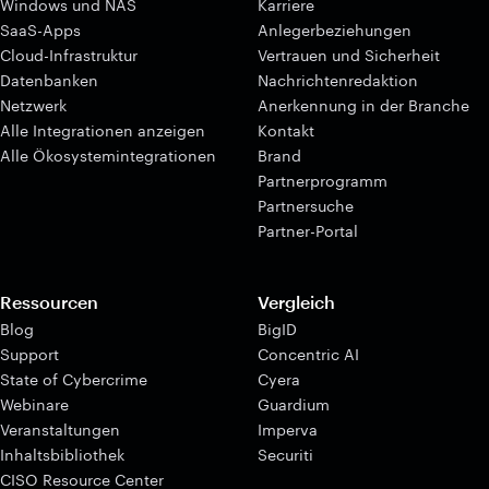
Windows und NAS
Karriere
SaaS-Apps
Anlegerbeziehungen
Cloud-Infrastruktur
Vertrauen und Sicherheit
Datenbanken
Nachrichtenredaktion
Netzwerk
Anerkennung in der Branche
Alle Integrationen anzeigen
Kontakt
Alle Ökosystemintegrationen
Brand
Partnerprogramm
Partnersuche
Partner-Portal
Ressourcen
Vergleich
Blog
BigID
Support
Concentric AI
State of Cybercrime
Cyera
Webinare
Guardium
Veranstaltungen
Imperva
Inhaltsbibliothek
Securiti
CISO Resource Center