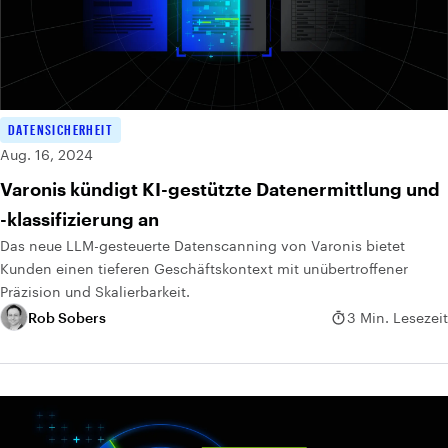
DATENSICHERHEIT
Aug. 16, 2024
Varonis kündigt KI-gestützte Datenermittlung und
-klassifizierung an
Das neue LLM-gesteuerte Datenscanning von Varonis bietet
Kunden einen tieferen Geschäftskontext mit unübertroffener
Präzision und Skalierbarkeit.
Rob Sobers
3 Min. Lesezeit